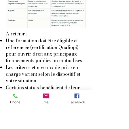
À retenir :
Une formation doit être éligible et
référencée (certification Qualiopi)
pour ouvrir droit aux principaux
financements publics ou mutualisés.
Les critères et niveaux de prise en
charge varient selon le dispositif et
votre situation.
Certains statuts bénéficient de leur
propre fonds (FAFCEA pour
artisans, AFDAS pour auteurs, etc.).
Phone
Email
Facebook
Les personnes en situation de
handicap peuvent avoir accès à des
aides complémentaires via
l’AGEFIPH ou des adaptations